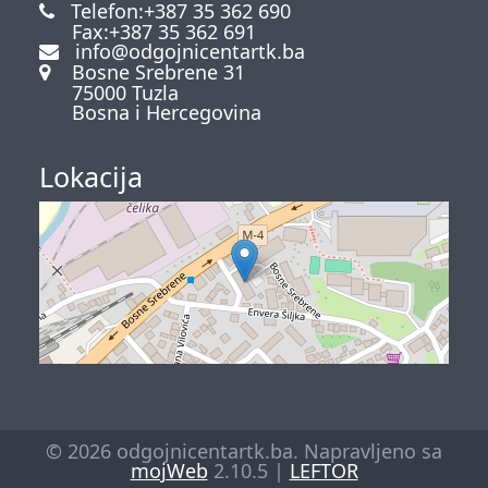
Telefon:+387 35 362 690
Fax:+387 35 362 691
info@odgojnicentartk.ba
Bosne Srebrene 31
75000 Tuzla
Bosna i Hercegovina
Lokacija
© 2026 odgojnicentartk.ba. Napravljeno sa
mojWeb
2.10.5 |
LEFTOR