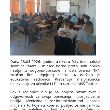
Dana 23.03.2026. godine u okviru četvrte tematske
sedmice “Mart – mjesec borbe protiv svih oblika
nasilja u odgojno-obrazovnim ustanovama TK“,
stručno lice Odgojnog centra TK održalo je
edukativnu radionicu Prevencija maloljetnička
delikvencije za učenike I i II -ih razreda MSŠ Teočak.
Fokus radionice bio je na boljem razumijevanju
odgovornosti za svoja ponešanja i posljedicama
nasilja. Učenicima je kroz interaktivan rad ukazano
im je na to koje su koje su posljedice nasilja kroz
primjere maloljetnika koji su dolazili u Odgojni