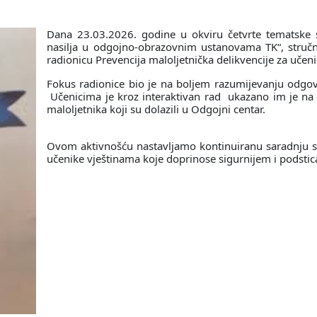
Dana 23.03.2026. godine u okviru četvrte tematske 
nasilja u odgojno-obrazovnim ustanovama TK“, stručn
radionicu Prevencija maloljetnička delikvencije za učeni
Fokus radionice bio je na boljem razumijevanju odgovo
Učenicima je kroz interaktivan rad ukazano im je na t
maloljetnika koji su dolazili u Odgojni centar.
Ovom aktivnošću nastavljamo kontinuiranu saradnju s
učenike vještinama koje doprinose sigurnijem i podsti