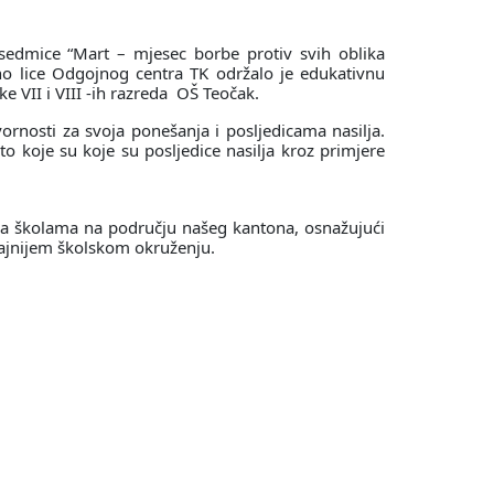
sedmice “Mart – mjesec borbe protiv svih oblika
o lice Odgojnog centra TK održalo je edukativnu
ke VII i VIII -ih razreda OŠ Teočak.
rnosti za svoja ponešanja i posljedicama nasilja.
o koje su koje su posljedice nasilja kroz primjere
a školama na području našeg kantona, osnažujući
cajnijem školskom okruženju.